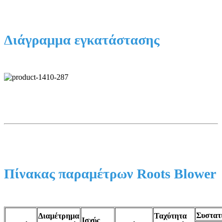
Διάγραμμα εγκατάστασης
Πίνακας παραμέτρων Roots Blower
Συστατ
Διαμέτρημα
Ταχύτητα
Ισχύς