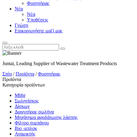
Φυσητήρας
Νέα
Νέα
Υποθέσεις
Γνώση
Επικοινωνήστε μαζί μας
Juntai, Leading Supplier of Wastewater Treatment Products
Σπίτι
/
Προϊόντα
/
Φυσητήρας
Προϊόντα
Κατηγορία προϊόντων
Mbbr
Σωληνίσκος
Δίσκων
Διαχυτήρας σωλήνα
Μηχάνημα αφυδάτωσης λάσπης
Φίλτρο τυμπάνου
Βιο -μπλοκ
Αναμικτής