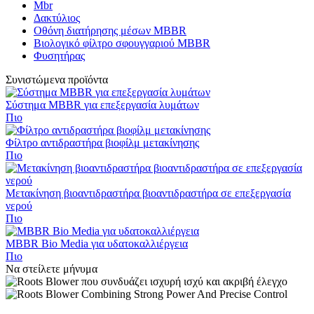
Mbr
Δακτύλιος
Οθόνη διατήρησης μέσων MBBR
Βιολογικό φίλτρο σφουγγαριού MBBR
Φυσητήρας
Συνιστώμενα προϊόντα
Σύστημα MBBR για επεξεργασία λυμάτων
Πιο
Φίλτρο αντιδραστήρα βιοφίλμ μετακίνησης
Πιο
Μετακίνηση βιοαντιδραστήρα βιοαντιδραστήρα σε επεξεργασία
νερού
Πιο
MBBR Bio Media για υδατοκαλλιέργεια
Πιο
Να στείλετε μήνυμα