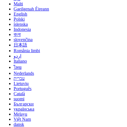
Malti
Gaeilgenah Éireann
English
Polski
íslenska
Indonesia
বাংলা
slovenčina
日本語
România limbi
اردو
Italiano
ไทย
Nederlands
עברית
Lietuvių
Português
Català
suomi
Български
українська
Melayu
Việt Nam
dansk