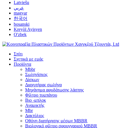
Latviešu
عربي
magyar
한국어
bosanski
Kreyòl Ayisyen
O'zbek
Σπίτι
Σχετικά με εμάς
Προϊόντα
Mbbr
Σωληνίσκος
Δίσκων
Διαχυτήρας σωλήνα
Μηχάνημα αφυδάτωσης λάσπης
Φίλτρο τυμπάνου
Βιο -μπλοκ
Αναμικτής
Mbr
Δακτύλιος
Οθόνη διατήρησης μέσων MBBR
Βιολογικό φίλτρο σφουγγαριού MBBR