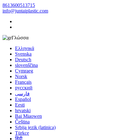
8613600513715
info@juntaiplastic.com
Γλώσσα
Ελληνικά
Svenska
Deutsch
slovenščina
Cymraeg
Norsk
Français
русский
فارسی
Español
Eesti
hrvatski
Bai Miaowen
Čeština
Srbija jezik (latinica)
Türkçe
हिंदी