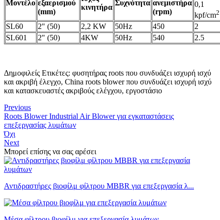
Μοντέλο
εξαερισμού
Συχνότητα
ανεμιστήρα
0,1
κινητήρα
(mm)
(rpm)
2
kpf/cm
SL60
2" (50)
2,2 KW
50Hz
450
2
SL601
2" (50)
4KW
50Hz
540
2.5
Δημοφιλείς Ετικέτες: φυσητήρας roots που συνδυάζει ισχυρή ισχύ
και ακριβή έλεγχο, China roots blower που συνδυάζει ισχυρή ισχύ
και κατασκευαστές ακριβούς ελέγχου, εργοστάσιο
Previous
Roots Blower Industrial Air Blower για εγκαταστάσεις
επεξεργασίας λυμάτων
Όχι
Next
Μπορεί επίσης να σας αρέσει
Αντιδραστήρες βιοφίλμ φίλτρου MBBR για επεξεργασία λ...
Μέσα φίλτρου βιοφίλμ για επεξεργασία λυμάτων