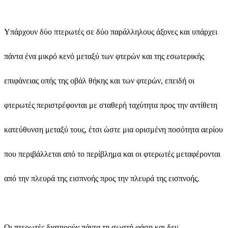
Υπάρχουν δύο πτερωτές σε δύο παράλληλους άξονες και υπάρχει
πάντα ένα μικρό κενό μεταξύ των φτερών και της εσωτερικής
επιφάνειας οπής της οβάλ θήκης και των φτερών, επειδή οι
φτερωτές περιστρέφονται με σταθερή ταχύτητα προς την αντίθετη
κατεύθυνση μεταξύ τους, έτσι ώστε μια ορισμένη ποσότητα αερίου
που περιβάλλεται από το περίβλημα και οι φτερωτές μεταφέρονται
από την πλευρά της εισπνοής προς την πλευρά της εισπνοής.
Οι πτερωτές διατηρούν πάντα τη σωστή φάση και δεν