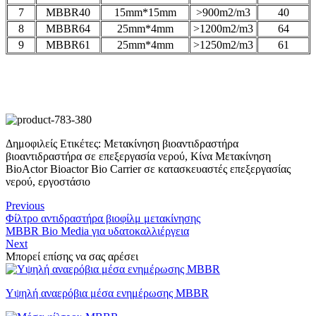
7
MBBR40
15mm*15mm
>900m2/m3
40
8
MBBR64
25mm*4mm
>1200m2/m3
64
9
MBBR61
25mm*4mm
>1250m2/m3
61
Δημοφιλείς Ετικέτες: Μετακίνηση βιοαντιδραστήρα
βιοαντιδραστήρα σε επεξεργασία νερού, Κίνα Μετακίνηση
BioActor Bioactor Bio Carrier σε κατασκευαστές επεξεργασίας
νερού, εργοστάσιο
Previous
Φίλτρο αντιδραστήρα βιοφίλμ μετακίνησης
MBBR Bio Media για υδατοκαλλιέργεια
Next
Μπορεί επίσης να σας αρέσει
Υψηλή αναερόβια μέσα ενημέρωσης MBBR