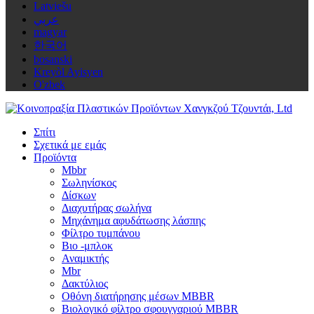
Latviešu
عربي
magyar
한국어
bosanski
Kreyòl Ayisyen
O'zbek
Σπίτι
Σχετικά με εμάς
Προϊόντα
Mbbr
Σωληνίσκος
Δίσκων
Διαχυτήρας σωλήνα
Μηχάνημα αφυδάτωσης λάσπης
Φίλτρο τυμπάνου
Βιο -μπλοκ
Αναμικτής
Mbr
Δακτύλιος
Οθόνη διατήρησης μέσων MBBR
Βιολογικό φίλτρο σφουγγαριού MBBR