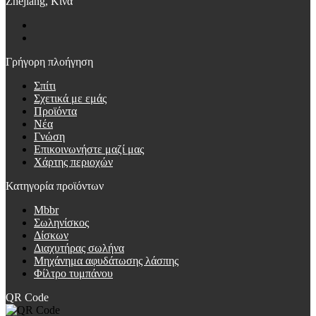
Zhejiang, Κίνα
Γρήγορη πλοήγηση
Σπίτι
Σχετικά με εμάς
Προϊόντα
Νέα
Γνώση
Επικοινωνήστε μαζί μας
Χάρτης περιοχών
Κατηγορία προϊόντων
Mbbr
Σωληνίσκος
Δίσκων
Διαχυτήρας σωλήνα
Μηχάνημα αφυδάτωσης λάσπης
Φίλτρο τυμπάνου
QR Code