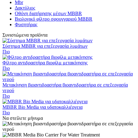
Mbr
Δακτύλιος
Οθόνη διατήρησης μέσων MBBR
Βιολογικό φίλτρο σφουγγαριού MBBR
Φυσητήρας
Συνιστώμενα προϊόντα
Σύστημα MBBR για επεξεργασία λυμάτων
Πιο
Φίλτρο αντιδραστήρα βιοφίλμ μετακίνησης
Πιο
Μετακίνηση βιοαντιδραστήρα βιοαντιδραστήρα σε επεξεργασία
νερού
Πιο
MBBR Bio Media για υδατοκαλλιέργεια
Πιο
Να στείλετε μήνυμα