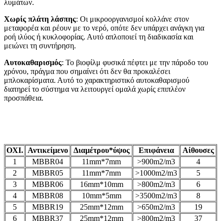
λυμάτων.
Χωρίς πλάτη λάσπης
: Οι μικροοργανισμοί κολλάνε στον
μεταφορέα και ρέουν με το νερό, οπότε δεν υπάρχει ανάγκη για
ροή ιλύος ή κυκλοφορίας. Αυτό απλοποιεί τη διαδικασία και
μειώνει τη συντήρηση.
Αυτοκαθαρισμός
: Το βιοφίλμ φυσικά πέφτει με την πάροδο του
χρόνου, πράγμα που σημαίνει ότι δεν θα προκαλέσει
μπλοκαρίσματα. Αυτό το χαρακτηριστικό αυτοκαθαρισμού
διατηρεί το σύστημα να λειτουργεί ομαλά χωρίς επιπλέον
προσπάθεια.
ΟΧΙ.
Αντικείμενο
Διαμέτρου*ύψος
Επιφάνεια
Αίθουσες
1
MBBR04
11mm*7mm
>900m2/m3
4
2
MBBR05
11mm*7mm
>1000m2/m3
5
3
MBBR06
16mm*10mm
>800m2/m3
6
4
MBBR08
10mm*5mm
>3500m2/m3
8
5
MBBR19
25mm*12mm
>650m2/m3
19
6
MBBR37
25mm*12mm
>800m2/m3
37