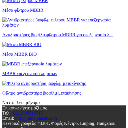
Μέσα φίλτρου MBBR
Αντιδραστήρες βιοφίλμ φίλτρου MBBR για επεξεργασία λ...
Μέσα MBBR BIO
MBBR επεξεργασία λυμάτων
Φίλτρο αντιδραστήρα βιοφίλμ μετακίνησης
Να στείλετε μήνυμα
Επικοινωνήστε μαζί μας
Τηλ:
+8613600513715
Email:
info@juntaiplastic.com
Κεντρικά γραφεία:
#3301, Φορές Κέντρο, Linping, Hangzhou,