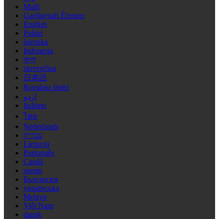
Malti
Gaeilgenah Éireann
English
Polski
íslenska
Indonesia
বাংলা
slovenčina
日本語
România limbi
اردو
Italiano
ไทย
Nederlands
עברית
Lietuvių
Português
Català
suomi
Български
українська
Melayu
Việt Nam
dansk