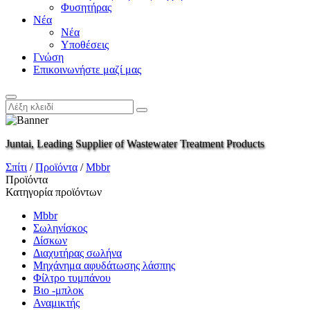
Φυσητήρας
Νέα
Νέα
Υποθέσεις
Γνώση
Επικοινωνήστε μαζί μας
Juntai, Leading Supplier of Wastewater Treatment Products
Σπίτι
/
Προϊόντα
/
Mbbr
Προϊόντα
Κατηγορία προϊόντων
Mbbr
Σωληνίσκος
Δίσκων
Διαχυτήρας σωλήνα
Μηχάνημα αφυδάτωσης λάσπης
Φίλτρο τυμπάνου
Βιο -μπλοκ
Αναμικτής