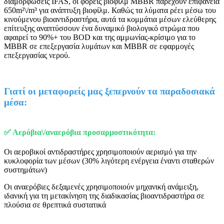
διαμορφώσεις IFAS, οι φορείς βιοφίλμ MBBR παρέχουν επιφάνεια
650m²\/m³ για ανάπτυξη βιοφίλμ. Καθώς τα λύματα ρέει μέσω του
κινούμενου βιοαντιδραστήρα, αυτά τα κομμάτια μέσων ελεύθερης
επίτευξης αναπτύσσουν ένα δυναμικό βιολογικό στρώμα που
αφαιρεί το 90%+ του BOD και της αμμωνίας-κρίσιμο για το
MBBR σε επεξεργασία λυμάτων και MBBR σε εφαρμογές
επεξεργασίας νερού.
Γιατί οι μεταφορείς μας ξεπερνούν τα παραδοσιακά
μέσα:
✅ Αερόβια\/αναερόβια προσαρμοστικότητα:
Οι αεροβικοί αντιδραστήρες χρησιμοποιούν αερισμό για την
κυκλοφορία των μέσων (30% λιγότερη ενέργεια έναντι σταθερών
συστημάτων)
Οι αναερόβιες δεξαμενές χρησιμοποιούν μηχανική ανάμειξη,
ιδανική για τη μετακίνηση της διαδικασίας βιοαντιδραστήρα σε
πλούσια σε θρεπτικά συστατικά