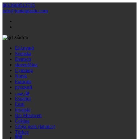
8613600513715
info@juntaiplastic.com
Γλώσσα
Ελληνικά
Svenska
Deutsch
slovenščina
Cymraeg
Norsk
Français
русский
فارسی
Español
Eesti
hrvatski
Bai Miaowen
Čeština
Srbija jezik (latinica)
Türkçe
हिंदी