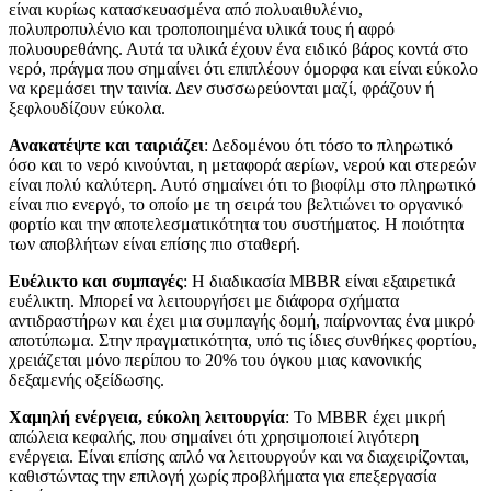
είναι κυρίως κατασκευασμένα από πολυαιθυλένιο,
πολυπροπυλένιο και τροποποιημένα υλικά τους ή αφρό
πολυουρεθάνης. Αυτά τα υλικά έχουν ένα ειδικό βάρος κοντά στο
νερό, πράγμα που σημαίνει ότι επιπλέουν όμορφα και είναι εύκολο
να κρεμάσει την ταινία. Δεν συσσωρεύονται μαζί, φράζουν ή
ξεφλουδίζουν εύκολα.
Ανακατέψτε και ταιριάζει
: Δεδομένου ότι τόσο το πληρωτικό
όσο και το νερό κινούνται, η μεταφορά αερίων, νερού και στερεών
είναι πολύ καλύτερη. Αυτό σημαίνει ότι το βιοφίλμ στο πληρωτικό
είναι πιο ενεργό, το οποίο με τη σειρά του βελτιώνει το οργανικό
φορτίο και την αποτελεσματικότητα του συστήματος. Η ποιότητα
των αποβλήτων είναι επίσης πιο σταθερή.
Ευέλικτο και συμπαγές
: Η διαδικασία MBBR είναι εξαιρετικά
ευέλικτη. Μπορεί να λειτουργήσει με διάφορα σχήματα
αντιδραστήρων και έχει μια συμπαγής δομή, παίρνοντας ένα μικρό
αποτύπωμα. Στην πραγματικότητα, υπό τις ίδιες συνθήκες φορτίου,
χρειάζεται μόνο περίπου το 20% του όγκου μιας κανονικής
δεξαμενής οξείδωσης.
Χαμηλή ενέργεια, εύκολη λειτουργία
: Το MBBR έχει μικρή
απώλεια κεφαλής, που σημαίνει ότι χρησιμοποιεί λιγότερη
ενέργεια. Είναι επίσης απλό να λειτουργούν και να διαχειρίζονται,
καθιστώντας την επιλογή χωρίς προβλήματα για επεξεργασία