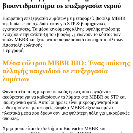
βιοαντιδραστήρα σε επεξεργασία νερού
Εξαιρετική επεξεργασία λυμάτων με μεταφορείς βιοφίλμ MBBR
της Juntai - που σχεδιάστηκαν για STP & βιομηχανικές
εγκαταστάσεις. Τα μέσα κινούμενης κλίνης υψηλής απόδοσης
ενισχύουν την ανάπτυξη του βιοφίλμ, μειώνουν το κόστος των
τιμών MBBR και ξεπερνά τα παραδοσιακά συστήματα φίλτρων.
Αποστολή ερώτησής
Περιγραφή
Μέσα φίλτρου MBBR BIO: Ένας παίκτης
αλλαγής παιχνιδιού σε επεξεργασία
λυμάτων
Φανταστείτε τους μικροσκοπικούς ήρωες που εργάζονται
ακούραστα για να καθαρίσουν τα λύματα στο MBBR σε STP και
βιομηχανικά φυτά. Αυτοί οι ήρωες είναι μικροοργανισμοί και
ευδοκιμούν σε μεταφορείς βιοφίλμ MBBR-εξειδικευμένα
πλαστικά μέσα που δρουν σαν μια ψηλότερη πόλη για μικροβιακές
αποικίες.
Χρησιμοποιείται σε συστήματα Bioreactor MBBR και